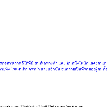
แสดงชาวเกาหลีใต้ที่มีเสน่ห์เฉพาะตัว และเป็นหนึ่งในนักแสดงชั้
ายทั้ง โรแมนติก ดราม่า และแอ็กชั่น จนกลายเป็นที่รักของผู้ชมทั
งประเทศ รีวิวNetfilx รีวิวซีรีย์ดัง แนะนำหนังน่าดู