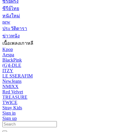
ซีรีย์ฝรั่ง
ซีรีย์ไทย
หนังใหม่
new
ประวัติดารา
ข่าวหนัง
เนื้อเพลงเกาหลี
Kpop
Aespa
BlackPink
(G)I-DLE
ITZY
LE SSERAFIM
NewJeans
NMIXX
Red Velvet
TREASURE
TWICE
Stray Kids
Sign in
Sign up