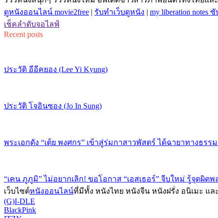
ดูหนังออนไลน์ movie2free
|
รับทำเว็บดูหนัง
|
my liberation notes ซ
เช็คลำดับจอไลฟ์
Recent posts
ประวัติ อีอีคยอง (Lee Yi Kyung)
ประวัติ โจอินซอง (Jo In Sung)
พระเอกดัง “เต้ย พงศกร” เข้าสู่ร่มกาสาวพัสตร์ ได้ฉายาทางธรรม
“เคน ภูภูมิ” ไม่อยากเลิก! ขอโอกาส “เอสเธอร์” จีบใหม่ รู้จุดผ
เว็บไซต์
หนังออนไลน์
ที่มีทั้ง หนังไทย หนังจีน หนังฝรั่ง อนิเมะ แ
(G)I-DLE
BlackPink