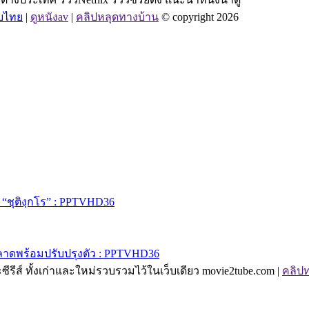
ับไทย
|
ดูหนังav
|
คลิปหลุดทางบ้าน
© copyright 2026
 “ชุติงฺกโร” : PPTVHD36
ิดพลาดพร้อมปรับปรุงตัว : PPTVHD36
ละซีรีส์ ทั้งเก่าและใหม่รวบรวมไว้ในเว็บเดียว movie2tube.com |
คลิป