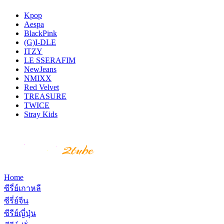
Kpop
Aespa
BlackPink
(G)I-DLE
ITZY
LE SSERAFIM
NewJeans
NMIXX
Red Velvet
TREASURE
TWICE
Stray Kids
Home
ซีรี่ย์เกาหลี
ซีรี่ย์จีน
ซีรีย์ญี่ปุ่น