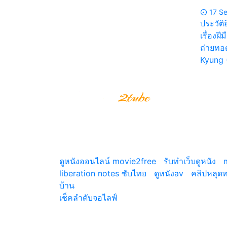
17 S
ประวัติ
เรื่องฝ
ถ่ายทอด
Kyung 
รีวิวหนังสนุกๆ รีวิวหนังใหม่ อัพเดตข่าวสาร
ภาพยนตร์ทั้งไทยและต่างประเทศ รีวิวNetfilx รีว
ซีรีย์ดัง แนะนำหนังน่าดู
ดูหนังออนไลน์ movie2free
|
รับทำเว็บดูหนัง
|
liberation notes ซับไทย
|
ดูหนังav
|
คลิปหลุด
บ้าน
© copyright 2026
เช็คลำดับจอไลฟ์