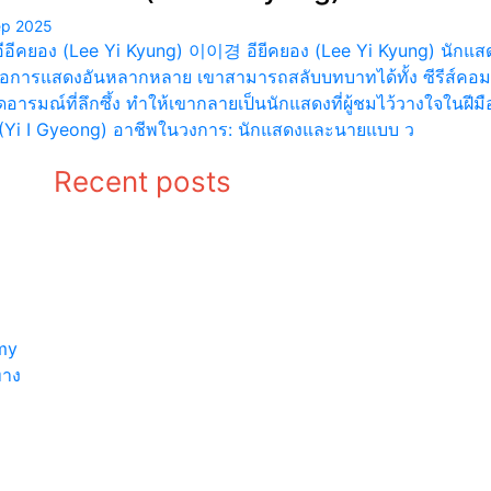
ep 2025
อีอีคยอง (Lee Yi Kyung) 이이경 อียีคยอง (Lee Yi Kyung) นักแสด
ีมือการแสดงอันหลากหลาย เขาสามารถสลับบทบาทได้ทั้ง ซีรีส์คอมเม
อารมณ์ที่ลึกซึ้ง ทำให้เขากลายเป็นนักแสดงที่ผู้ชมไว้วางใจในฝีม
(Yi I Gyeong) อาชีพในวงการ: นักแสดงและนายแบบ ว
Recent posts
ประวัติ อีอีค
ประวัติ 
ยอง (Lee Yi
ซอง (Jo 
Kyung)
Sung)
พระเอกดัง “เต้ย
“เคน ภูภู
ิว
พงศกร” เข้าสู่
อยากเลิก
ร่มกาสาวพัสตร์
โอกาส “
my
ได้ฉายาทาง
เธอร์” จีบ
ทาง
ธรรม “ชุติงฺก
จุดผิดพล
โร” :
พร้อมปรั
PPTVHD36
ตัว :
PPTVH