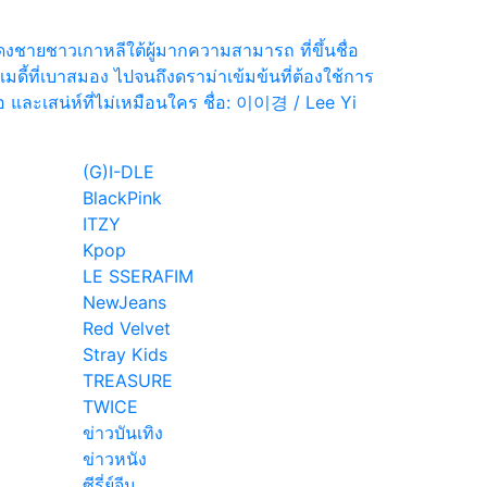
งชายชาวเกาหลีใต้ผู้มากความสามารถ ที่ขึ้นชื่อ
ดี้ที่เบาสมอง ไปจนถึงดราม่าเข้มข้นที่ต้องใช้การ
ือ และเสน่ห์ที่ไม่เหมือนใคร ชื่อ: 이이경 / Lee Yi
(G)I-DLE
BlackPink
โจอิน
ITZY
In
Kpop
LE SSERAFIM
มิ” ไม่
NewJeans
! ขอ
Red Velvet
เอส
Stray Kids
ใหม่ รู้
TREASURE
าด
TWICE
บปรุง
ข่าวบันเทิง
ข่าวหนัง
D36
ซีรี่ย์จีน