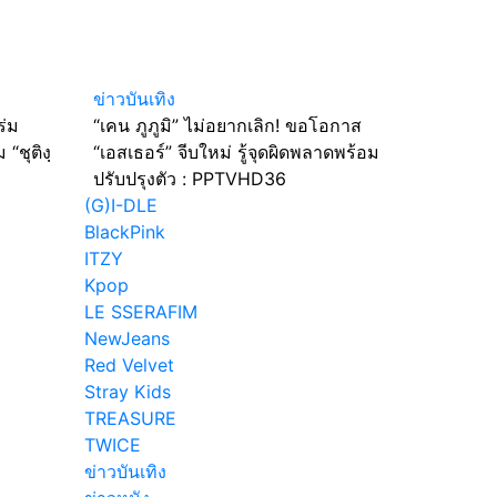
ข่าวบันเทิง
ร่ม
“เคน ภูภูมิ” ไม่อยากเลิก! ขอโอกาส
“ชุติงฺ
“เอสเธอร์” จีบใหม่ รู้จุดผิดพลาดพร้อม
ปรับปรุงตัว : PPTVHD36
(G)I-DLE
BlackPink
โจอิน
ITZY
In
Kpop
LE SSERAFIM
มิ” ไม่
NewJeans
! ขอ
Red Velvet
เอส
Stray Kids
ใหม่ รู้
TREASURE
าด
TWICE
บปรุง
ข่าวบันเทิง