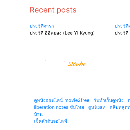
Recent posts
ประวัติดารา
ประวัติ
ประวัติ อีอีคยอง (Lee Yi Kyung)
ประวัติ
รีวิวหนังสนุกๆ รีวิวหนังใหม่ อัพเดตข่าวสาร
ภาพยนตร์ทั้งไทยและต่างประเทศ รีวิวNetfilx รีว
ซีรีย์ดัง แนะนำหนังน่าดู
ดูหนังออนไลน์ movie2free
|
รับทำเว็บดูหนัง
|
liberation notes ซับไทย
|
ดูหนังav
|
คลิปหลุด
บ้าน
© copyright 2026
เช็คลำดับจอไลฟ์