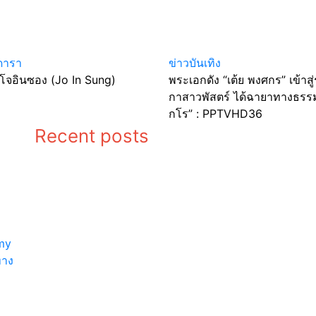
ดารา
ข่าวบันเทิง
 โจอินซอง (Jo In Sung)
พระเอกดัง “เต้ย พงศกร” เข้าสู่
กาสาวพัสตร์ ได้ฉายาทางธรรม 
กโร” : PPTVHD36
Recent posts
ประวัติ อีอีค
ประวัติ 
ยอง (Lee Yi
ซอง (Jo 
Kyung)
Sung)
พระเอกดัง “เต้ย
“เคน ภูภู
ิว
พงศกร” เข้าสู่
อยากเลิก
ร่มกาสาวพัสตร์
โอกาส “
my
ได้ฉายาทาง
เธอร์” จีบ
ทาง
ธรรม “ชุติงฺก
จุดผิดพล
โร” :
พร้อมปรั
PPTVHD36
ตัว :