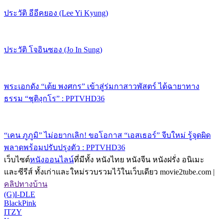
ประวัติ อีอีคยอง (Lee Yi Kyung)
ประวัติ โจอินซอง (Jo In Sung)
พระเอกดัง “เต้ย พงศกร” เข้าสู่ร่มกาสาวพัสตร์ ได้ฉายาทาง
ธรรม “ชุติงฺกโร” : PPTVHD36
“เคน ภูภูมิ” ไม่อยากเลิก! ขอโอกาส “เอสเธอร์” จีบใหม่ รู้จุดผิด
พลาดพร้อมปรับปรุงตัว : PPTVHD36
เว็บไซต์
หนังออนไลน์
ที่มีทั้ง หนังไทย หนังจีน หนังฝรั่ง อนิเมะ
และซีรีส์ ทั้งเก่าและใหม่รวบรวมไว้ในเว็บเดียว movie2tube.com |
คลิปทางบ้าน
(G)I-DLE
BlackPink
ITZY