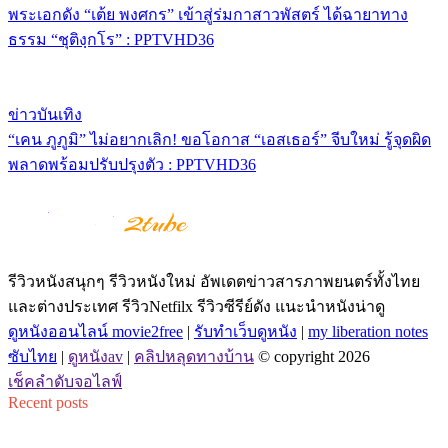
พระเอกดัง “เต้ย พงศกร” เข้าสู่ร่มกาสาวพัสตร์ ได้ฉายาทาง
ธรรม “ชุติงฺกโร” : PPTVHD36
ข่าวบันเทิง
“เคน ภูภูมิ” ไม่อยากเลิก! ขอโอกาส “เอสเธอร์” จีบใหม่ รู้จุดผิด
พลาดพร้อมปรับปรุงตัว : PPTVHD36
รีวิวหนังสนุกๆ รีวิวหนังใหม่ อัพเดตข่าวสารภาพยนตร์ทั้งไทย
และต่างประเทศ รีวิวNetfilx รีวิวซีรีย์ดัง แนะนำหนังน่าดู
ดูหนังออนไลน์ movie2free
|
รับทำเว็บดูหนัง
|
my liberation notes
ซับไทย
|
ดูหนังav
|
คลิปหลุดทางบ้าน
© copyright 2026
เช็คลำดับจอไลฟ์
Recent posts