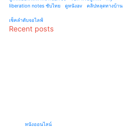
liberation notes ซับไทย
|
ดูหนังav
|
คลิปหลุดทางบ้าน
© copyright 2026
เช็คลำดับจอไลฟ์
Recent posts
ประวัติ อีอีค
ประวัติ โจอิน
ยอง (Lee Yi
ซอง (Jo In
Kyung)
Sung)
พระเอกดัง
“เคน ภูภูมิ”
“เต้ย พงศกร”
ไม่อยากเลิก!
เข้าสู่ร่ม
ขอโอกาส
กาสาวพัสตร์
“เอสเธอร์”
ได้ฉายาทาง
จีบใหม่ รู้จุด
ธรรม “ชุติงฺก
ผิดพลาด
โร” :
พร้อม
PPTVHD36
ปรับปรุงตัว :
PPTVHD36
เว็บไซต์
หนังออนไลน์
ที่มีทั้ง หนังไทย หนังจีน หนังฝรั่ง อ
นิเมะ และซีรีส์ ทั้งเก่าและใหม่รวบรวมไว้ในเว็บเดียว